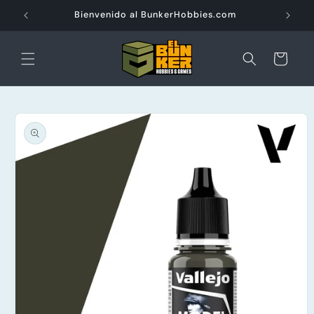
Ir
directamente
Bienvenido al BunkerHobbies.com
al contenido
Carrito
Ir
directamente
a la
información
del producto