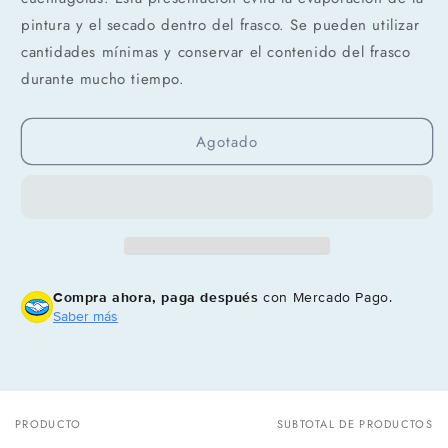
pintura y el secado dentro del frasco. Se pueden utilizar
cantidades mínimas y conservar el contenido del frasco
durante mucho tiempo.
Compra ahora y paga a meses
sin tarjeta de crédito
Agotado
Agrega tu producto al carrito y
elige
1
pagar con Meses sin Tarjeta.
En tu cuenta de Mercado Pago,
elige
2
la cantidad de meses
y confirma.
Paga mes a mes
con saldo disponible,
3
débito u otros medios.
Compra ahora, paga después
con Mercado Pago.
Saber más
Crédito sujeto a aprobación.
¿Tienes dudas? Consulta nuestra
Ayuda.
PRODUCTO
SUBTOTAL DE PRODUCTOS
Tu