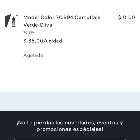
carrito
$ 0.00
Model Color 70.894 Camuflaje
Verde Oliva
70.894
$ 85.00/unidad
Cantidad
Agotado
Cargando...
¡No te pierdas las novedades, eventos y
promociones espéciales!