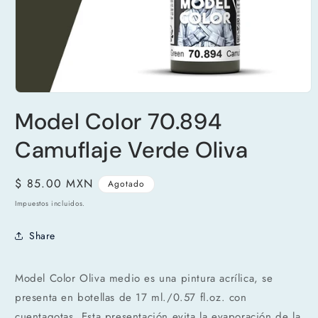
Abrir
elemento
Model Color 70.894
multimedia
1
en
Camuflaje Verde Oliva
una
ventana
modal
Precio
$ 85.00 MXN
Agotado
habitual
Impuestos incluidos.
Share
Model Color Oliva medio es una pintura acrílica, se
presenta en botellas de 17 ml./0.57 fl.oz. con
cuentagotas. Esta presentación evita la evaporación de la