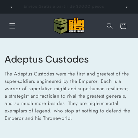
Ir
directamente
m
Envios Gratis a partir de $3000 pesos
al contenido
Carrito
C
Adeptus Custodes
o
The Adeptus Custodes were the first and greatest of the
l
super-soldiers engineered by the Emperor. Each is a
warrior of superlative might and superhuman resilience,
e
a strategist and tactician to rival the greatest generals,
and so much more besides. They are nigh-immortal
c
exemplars of legend, who stop at nothing to defend the
c
Emperor and his Throneworld.
i