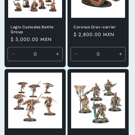
Legio Custodes Battle
Coronus Grav-carrier
Group
Precio
$ 2,800.00 MXN
Precio
$ 5,000.00 MXN
habitual
habitual
Reducir
Aumentar
Reducir
Aumen
cantidad
cantidad
cantidad
canti
para
para
para
para
Default
Default
Default
Defaul
Title
Title
Title
Title