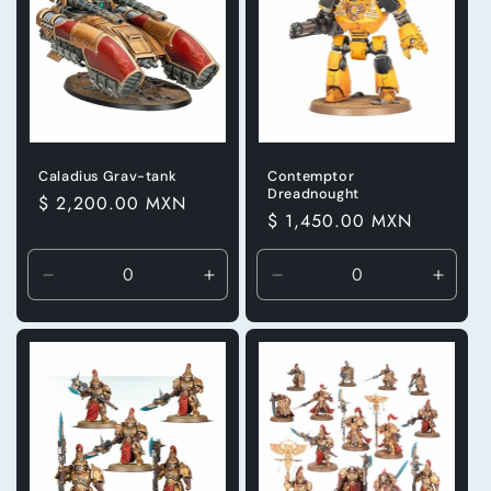
Caladius Grav-tank
Contemptor
Dreadnought
Precio
$ 2,200.00 MXN
Precio
$ 1,450.00 MXN
habitual
habitual
Reducir
Aumentar
Reducir
Aumen
cantidad
cantidad
cantidad
canti
para
para
para
para
Default
Default
Default
Defaul
Title
Title
Title
Title