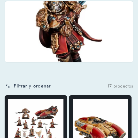
ó
n
:
Filtrar y ordenar
17 productos