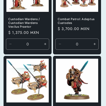
Custodian Wardens /
Combat Patrol: Adeptus
Custodian Wardens
Custodes
Vexilus Praetor
Precio
$ 3,700.00 MXN
Precio
$ 1,375.00 MXN
habitual
habitual
Reducir
Aumentar
Reducir
Aumen
cantidad
cantidad
cantidad
canti
para
para
para
para
Default
Default
Default
Defaul
Title
Title
Title
Title