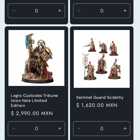
habitual
Reducir
Aumentar
Reducir
Aumen
cantidad
cantidad
cantidad
canti
para
para
para
para
Default
Default
Default
Defaul
Title
Title
Title
Title
Legio Custodes Tribune
Sentinel Guard Sodality
Ixion Hale Limited
Precio
$ 1,620.00 MXN
Edition
habitual
Precio
$ 2,990.00 MXN
habitual
Reducir
Aumentar
Reducir
Aumen
cantidad
cantidad
cantidad
canti