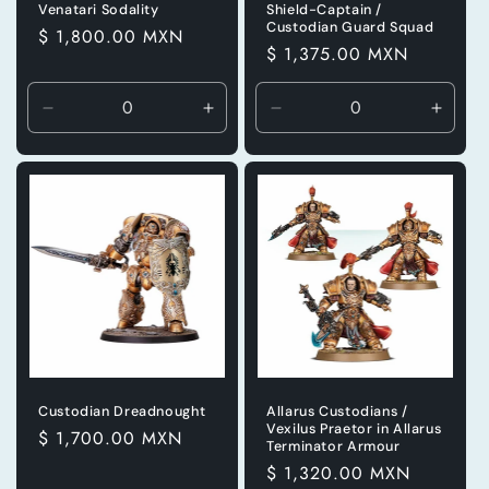
Venatari Sodality
Shield-Captain /
Custodian Guard Squad
Precio
$ 1,800.00 MXN
Precio
$ 1,375.00 MXN
habitual
habitual
Reducir
Aumentar
Reducir
Aumen
cantidad
cantidad
cantidad
canti
para
para
para
para
Default
Default
Default
Defaul
Title
Title
Title
Title
Custodian Dreadnought
Allarus Custodians /
Vexilus Praetor in Allarus
Precio
$ 1,700.00 MXN
Terminator Armour
habitual
Precio
$ 1,320.00 MXN