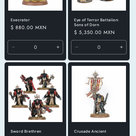
Eye of Terror Battalion:
Execrator
Sons of Dorn
Precio
$ 880.00 MXN
Precio
$ 5,350.00 MXN
habitual
habitual
Reducir
Aumentar
Reducir
Aumen
cantidad
cantidad
cantidad
canti
para
para
para
para
Default
Default
Default
Defaul
Title
Title
Title
Title
Sword Brethren
Crusade Ancient