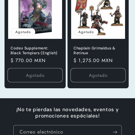
Agotado
Agotado
Codex Supplement:
Chaplain Grimaldus &
Black Templars (English)
Retinue
Precio
$ 770.00 MXN
Precio
$ 1,275.00 MXN
habitual
habitual
Agotado
Agotado
¡No te pierdas las novedades, eventos y
promociones espéciales!
Correo electrónico