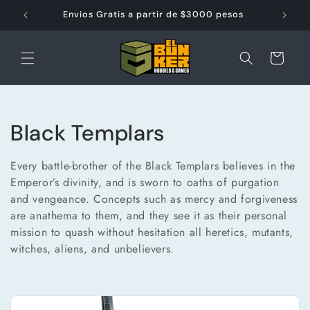
Ir
directamente
m
Envios Gratis a partir de $3000 pesos
al contenido
Carrito
C
Black Templars
o
Every battle-brother of the Black Templars believes in the
l
Emperor’s divinity, and is sworn to oaths of purgation
and vengeance. Concepts such as mercy and forgiveness
e
are anathema to them, and they see it as their personal
mission to quash without hesitation all heretics, mutants,
c
witches, aliens, and unbelievers.
c
i