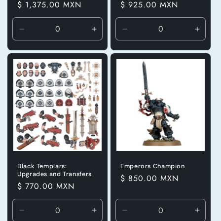
Precio
$ 1,375.00 MXN
Precio
$ 925.00 MXN
habitual
habitual
Reducir
Aumentar
Reducir
Aumen
cantidad
cantidad
cantidad
canti
para
para
para
para
Default
Default
Default
Defaul
Title
Title
Title
Title
Black Templars:
Emperors Champion
Upgrades and Transfers
Precio
$ 850.00 MXN
Precio
$ 770.00 MXN
habitual
habitual
Reducir
Aumentar
Reducir
Aumen