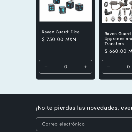
c
i
ó
Raven Guard: Dice
Raven Guard 
Precio
$ 750.00 MXN
Upgrades an
Transfers
habitual
n
Precio
$ 660.00 
habitual
:
Reducir
Aumentar
Reducir
cantidad
cantidad
cantidad
para
para
para
Default
Default
Default
Title
Title
Title
¡No te pierdas las novedades, ev
Correo electrónico