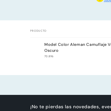
Sabe
PRODUCTO
Tu
Model Color Aleman Camuflaje V
carrito
Oscuro
70.896
Cargando...
¡No te pierdas las novedades, ev