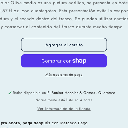
lor Oliva medio es una pintura acrílica, se presenta en bote
.57 fl.oz. con cuentagotas. Esta presentación evita la evapo
ntura y el secado dentro del frasco. Se pueden utilizar canti
y conservar el contenido del frasco durante mucho tiempo.
Agregar al carrito
Más opciones de pago
Compra ahora y paga a meses sin
Retiro disponible en
El Bunker Hobbies & Games - Querétaro
tarjeta de crédito
Normalmente está listo en 4 horas
Ver información de la tienda
Agrega tu producto al carrito y
elige pagar con
1
Meses sin Tarjeta.
pra ahora, paga después
con Mercado Pago.
En tu cuenta de Mercado Pago,
elige la