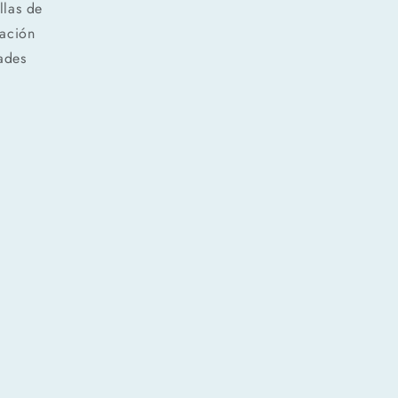
llas de
ración
dades