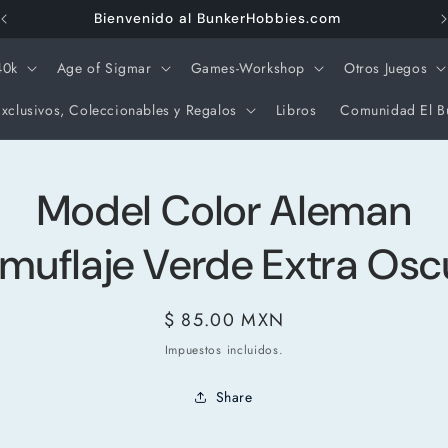
40k
Age of Sigmar
Games-Workshop
Otros Juegos
xclusivos, Coleccionables y Regalos
Libros
Comunidad El B
amente
Model Color Aleman
ación
oducto
muflaje Verde Extra Osc
Precio
$ 85.00 MXN
habitual
Impuestos incluidos.
Share