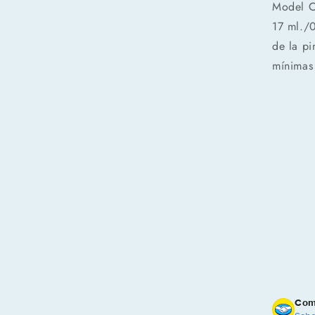
Model Co
17 ml./0
de la pi
mínimas 
Com