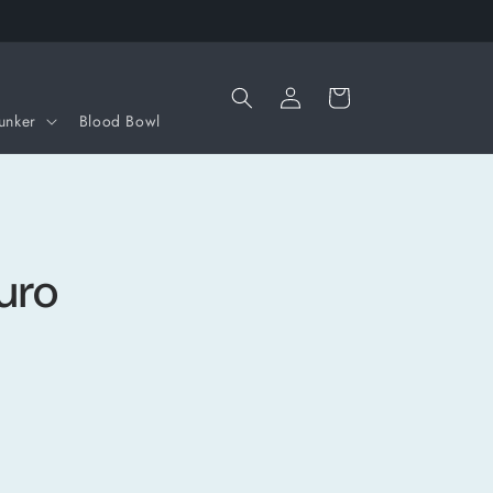
Iniciar
Carrito
sesión
unker
Blood Bowl
uro