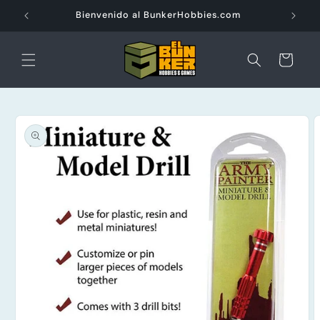
Ir
directamente
Bienvenido al BunkerHobbies.com
al contenido
Carrito
Ir
directamente
a la
información
del producto