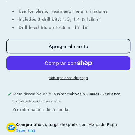
Use for plastic, resin and metal miniatures
Includes 3 drill bits: 1.0, 1.4 & 1.8mm
Drill head fits up to 3mm drill bit
Agregar al carrito
Compra ahora y paga a meses
sin tarjeta de crédito
Agrega tu producto al carrito y
elige
Más opciones de pago
1
pagar con Meses sin Tarjeta.
En tu cuenta de Mercado Pago,
elige
2
la cantidad de meses
y confirma.
Retiro disponible en
El Bunker Hobbies & Games - Querétaro
Paga mes a mes
con saldo disponible,
3
Normalmente está listo en 4 horas
débito u otros medios.
Ver información de la tienda
Crédito sujeto a aprobación.
¿Tienes dudas? Consulta nuestra
Ayuda.
Compra ahora, paga después
con Mercado Pago.
Saber más