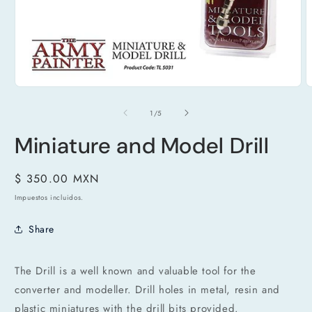
Abrir
A
elemento
e
multimedia
m
de
1
/
5
1
2
en
e
Miniature and Model Drill
una
u
ventana
v
modal
m
Precio
$ 350.00 MXN
habitual
Impuestos incluidos.
Share
The Drill is a well known and valuable tool for the
converter and modeller. Drill holes in metal, resin and
plastic miniatures with the drill bits provided.