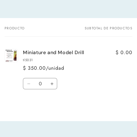
PRODUCTO
SUBTOTAL DE PRODUCTOS
Tu
carrito
$ 0.00
Miniature and Model Drill
tl5031
$ 350.00/unidad
Cantidad
Reducir
Aumentar
cantidad
cantidad
para
para
Default
Default
Title
Title
Cargando...