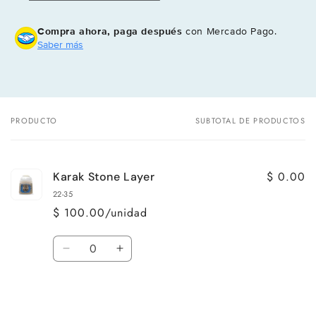
Compra ahora, paga después
con Mercado Pago.
Saber más
PRODUCTO
SUBTOTAL DE PRODUCTOS
Tu
carrito
$ 0.00
Karak Stone Layer
22-35
$ 100.00/unidad
Cantidad
Reducir
Aumentar
cantidad
cantidad
para
para
Default
Default
Title
Title