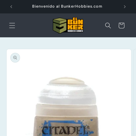
Ir
directamente
Bienvenido al BunkerHobbies.com
al contenido
Carrito
Ir
directamente
a la
información
del producto