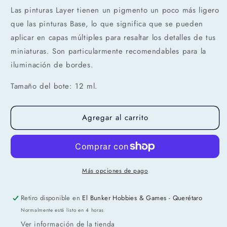
Las pinturas Layer tienen un pigmento un poco más ligero
que las pinturas Base, lo que significa que se pueden
aplicar en capas múltiples para resaltar los detalles de tus
miniaturas. Son particularmente recomendables para la
iluminación de bordes.
Tamaño del bote: 12 ml.
Compra ahora y paga a meses
sin tarjeta de crédito
Agregar al carrito
Agrega tu producto al carrito y
elige
1
pagar con Meses sin Tarjeta.
En tu cuenta de Mercado Pago,
elige
2
Más opciones de pago
la cantidad de meses
y confirma.
Paga mes a mes
con saldo disponible,
3
débito u otros medios.
Retiro disponible en
El Bunker Hobbies & Games - Querétaro
Normalmente está listo en 4 horas
Crédito sujeto a aprobación.
Ver información de la tienda
¿Tienes dudas? Consulta nuestra
Ayuda.