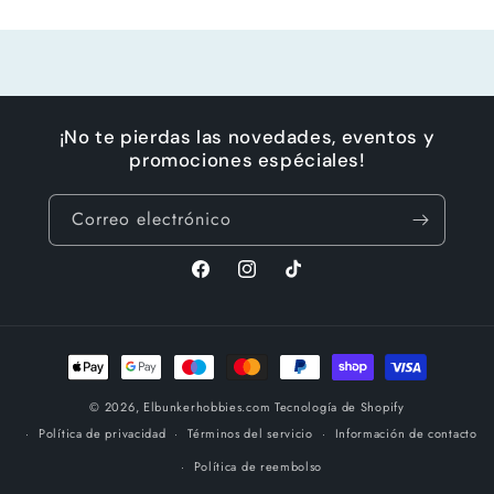
Cargando...
¡No te pierdas las novedades, eventos y
promociones espéciales!
Correo electrónico
Facebook
Instagram
TikTok
Formas
de
© 2026,
Elbunkerhobbies.com
Tecnología de Shopify
pago
Política de privacidad
Términos del servicio
Información de contacto
Política de reembolso