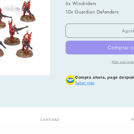
6x Windriders
10x Guardian Defenders
Agot
Más opcione
Compra ahora y paga a meses sin
tarjeta de crédito
Compra ahora, paga despu
Saber más
Agrega tu producto al carrito y
elige pagar con
1
Meses sin Tarjeta.
En tu cuenta de Mercado Pago,
elige la
2
cantidad de meses
y confirma.
Paga mes a mes
con saldo disponible, débito u
3
otros medios.
CANTIDAD
P