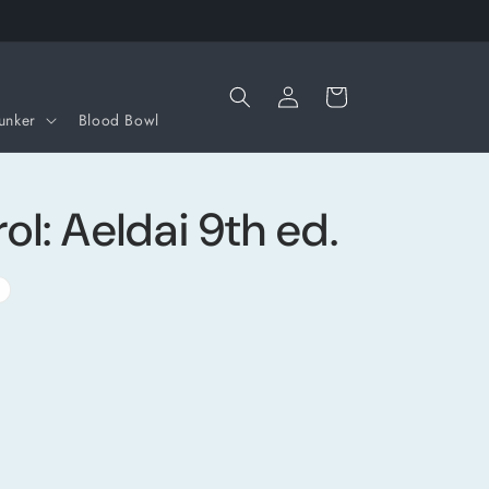
Iniciar
Carrito
sesión
unker
Blood Bowl
l: Aeldai 9th ed.