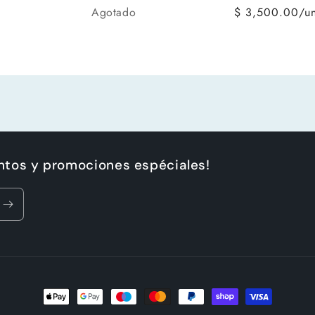
Crédito sujeto a aprobación.
Cantidad
Agotado
$ 3,500.00/u
¿Tienes dudas? Consulta nuestra
Ayuda.
entos y promociones espéciales!
Formas