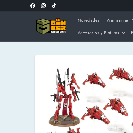
Ir
Bienvenido al BunkerHobbies.com
directamente
Facebook
Instagram
TikTok
al contenido
Novedades
Warhammer 
Accesorios y Pinturas
E
Ir
directamente
a la
información
del producto