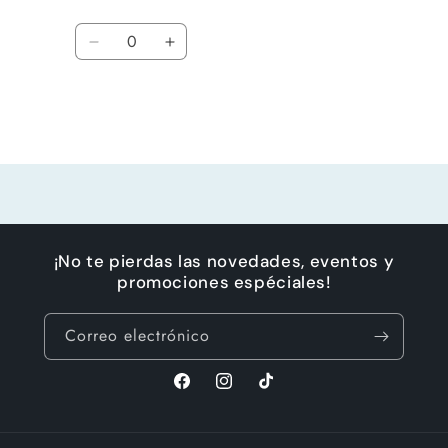
Cantidad
Reducir
Aumentar
cantidad
cantidad
para
para
Default
Default
Title
Title
Cargando...
¡No te pierdas las novedades, eventos y
promociones espéciales!
Correo electrónico
Facebook
Instagram
TikTok