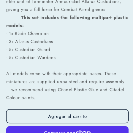
elite unit of Terminator Armour-clad Allarus Custodians,
giving you a full force for Combat Patrol games
Compra ahora y paga a meses
This set includes the following multipart plastic
sin tarjeta de crédito
models:
- 1x Blade Champion
Agrega tu producto al carrito y
elige
- 3x Allarus Custodians
1
pagar con Meses sin Tarjeta.
- 5x Custodian Guard
En tu cuenta de Mercado Pago,
elige
2
la cantidad de meses
y confirma.
- 5x Custodian Wardens
Paga mes a mes
con saldo disponible,
3
débito u otros medios.
All models come with their appropriate bases. These
Crédito sujeto a aprobación.
miniatures are supplied unpainted and require assembly
¿Tienes dudas? Consulta nuestra
Ayuda.
– we recommend using Citadel Plastic Glue and Citadel
Colour paints.
Agregar al carrito