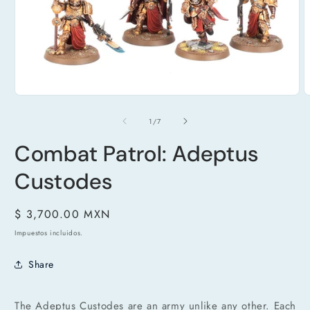
Abrir
A
elemento
e
multimedia
m
de
1
/
7
1
2
en
e
Combat Patrol: Adeptus
una
u
ventana
v
modal
m
Custodes
Precio
$ 3,700.00 MXN
habitual
Impuestos incluidos.
Share
The Adeptus Custodes are an army unlike any other. Each