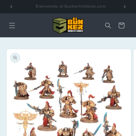
Ir
directamente
Envios Gratis a partir de $3000 pesos
al contenido
Carrito
Ir
directamente
a la
información
del producto