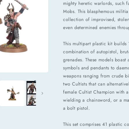
mighty heretic warlords, such fa
Mobs. This blasphemous militia
collection of improvised, stol
even determined enemies throu
This multipart plastic kit buil
combination of autopistol, bru
grenades. These models boast a
symbols and pendants to daemo
weapons ranging from crude bio
two Cultists that can alternati
female Cultist Champion with a
wielding a chainsword, or a m
a bolt pistol.
This set comprises 41 plastic 