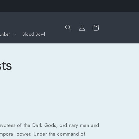
Iniciar
Carrito
sesión
unker
Blood Bowl
sts
devotees of the Dark Gods, ordinary men and
emporal power. Under the command of