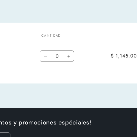
CANTIDAD
Cantidad
$ 1,145.00
Reducir
Aumentar
cantidad
cantidad
para
para
Default
Default
Title
Title
entos y promociones espéciales!