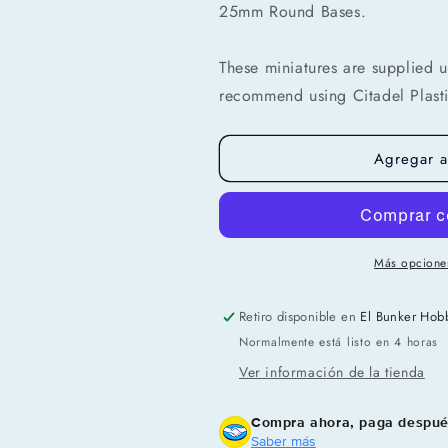
25mm Round Bases.
These miniatures are supplied 
Compra ahora y paga a meses sin
recommend using Citadel Plasti
tarjeta de crédito
Agregar al
Agrega tu producto al carrito y
elige pagar con
1
Meses sin Tarjeta.
En tu cuenta de Mercado Pago,
elige la
2
cantidad de meses
y confirma.
Paga mes a mes
con saldo disponible, débito u
3
otros medios.
Más opcione
Crédito sujeto a aprobación.
Retiro disponible en
El Bunker Hob
¿Tienes dudas? Consulta nuestra
Ayuda.
Normalmente está listo en 4 horas
Ver información de la tienda
Compra ahora, paga despu
Saber más