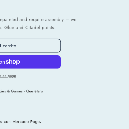
unpainted and require assembly – we
c Glue and Citadel paints.
 carrito
s de pago
bies & Games - Querétaro
és
con Mercado Pago.