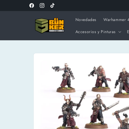
Ir
directamente
Facebook
Instagram
TikTok
al contenido
Novedades
Warhammer 
Accesorios y Pinturas
E
Ir
directamente
a la
información
del producto