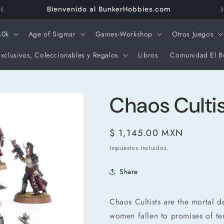
Envios Gratis a partir de $3000 pesos
40k
Age of Sigmar
Games-Workshop
Otros Juegos
xclusivos, Coleccionables y Regalos
Libros
Comunidad El B
Chaos Culti
Precio
$ 1,145.00 MXN
habitual
Impuestos incluidos.
Share
Chaos Cultists are the mortal 
women fallen to promises of t